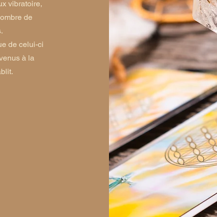
ux vibratoire,
 nombre de
.
ue de celui-ci
evenus à la
blit.