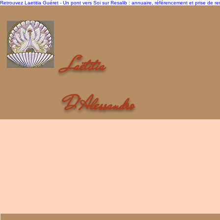
Retrouvez Laetitia Guéret - Un pont vers Soi sur Resalib : annuaire, référencement et prise de 
Laëtitia
D'Alessandro
Un pont vers Soi