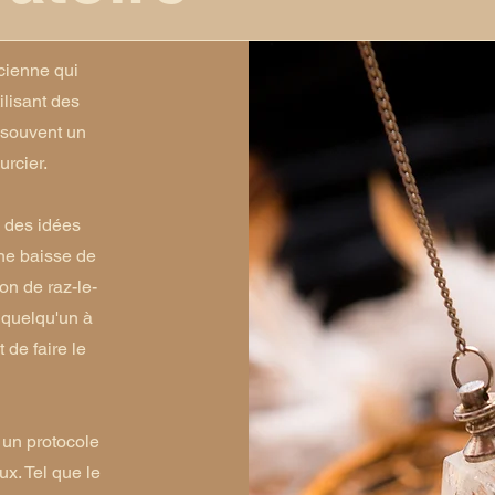
cienne qui
ilisant des
 souvent un
urcier.
, des idées
ne baisse de
on de raz-le-
a quelqu'un à
t de faire le
 un protocole
ux. Tel que le