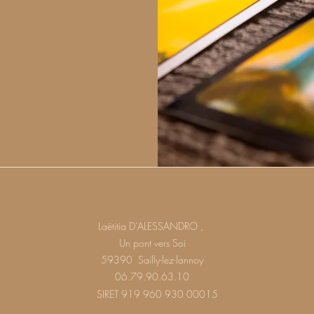
Laëtitia D'ALESSANDRO ,
Un pont vers Soi
59390 Sailly-lez-lannoy
06.79.90.63.10
SIRET 919 960 930 00015