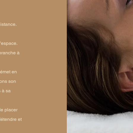
distance.
l'espace.
 branche à
o émet en
ons son
 à sa
de placer
détendre et