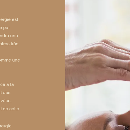
ergie est
e par
indre une
oires très
comme une
ce à la
t des
evées,
 de cette
nergie