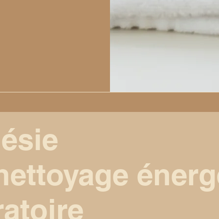
ésie
 nettoyage
énerg
ratoire