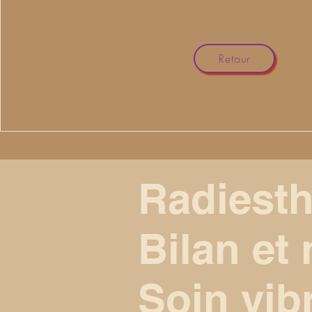
Retour
Radiesth
Bilan et
Soin vib